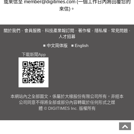
或來信至
member@digitimes.com
(一個工作日內將回覆您的
來信)。
關於我們
·
會員服務
·
科技產業報訂閱
·
著作權
·
隱私權
·
常見問題
·
人才招募
■
中文简体版
■
English
下載新聞App
本網站內之全部圖文，係屬於大椽股份有限公司所有，非經本
公司同意不得將全部或部分內容轉載於任何形式之媒
體 © DIGITIMES Inc. 版權所有