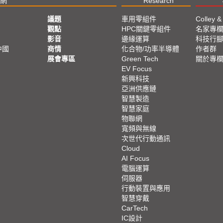
網
Research
議題
車用零組件
Colley &
觀點
HPC關鍵零組件
名家專
影音
邊緣運算
科技行
中國
商情
化合物/功率半導體
作者群
展會專區
Green Tech
關於專
EV Focus
新興科技
亞洲供應鏈
智慧製造
智慧家庭
物聯網
寬頻與無線
次世代行動通訊
Cloud
AI Focus
電腦運算
伺服器
行動裝置與應用
智慧穿戴
CarTech
IC設計