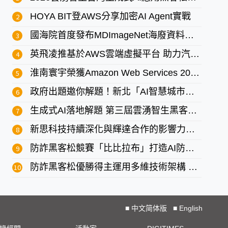
HOYA BIT登AWS分享加密AI Agent實戰
國海院首度發布MDImageNet海廢資料集 啟動辨識國際AI競賽
英飛凌推基於AWS雲端虛擬平台 助力汽車微控制器評估加速
淮南寰宇榮獲Amazon Web Services 2026 Consulting Rising Star
政府出題邀你解題！新北「AI智慧城市黑客松競賽」總獎金50萬
生成式AI落地解題 第三屆雲湧智生黑客松開放報名
新思科技持續深化與輝達合作的影響力與生態系創新
防詐黑客松競賽「比比拉布」打造AI防詐守門員 勇奪BitoPro組優勝
防詐黑客松優勝得主運用多維技術架構 防範詐騙實力受Gogolook肯定
■
中文简体版
■
English