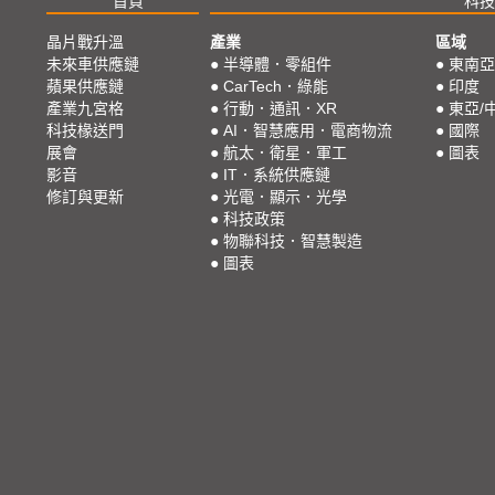
首頁
科技
晶片戰升溫
產業
區域
未來車供應鏈
●
半導體．零組件
●
東南亞
蘋果供應鏈
●
CarTech．綠能
●
印度
產業九宮格
●
行動．通訊．XR
●
東亞/
科技椽送門
●
AI．智慧應用．電商物流
●
國際
展會
●
航太．衛星．軍工
●
圖表
影音
●
IT．系統供應鏈
修訂與更新
●
光電．顯示．光學
●
科技政策
●
物聯科技．智慧製造
●
圖表