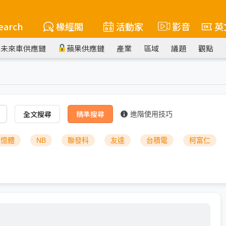
earch
椽經閣
活動家
影音
英
未來車供應鏈
蘋果供應鏈
產業
區域
議題
觀點
全文搜尋
精準搜尋
進階使用技巧
記憶體
NB
聯發科
友達
台積電
柯富仁