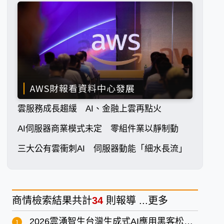
AWS財報看資料中心發展
雲服務成長趨緩 AI、金融上雲再點火
AI伺服器商業模式未定 零組件業以靜制動
三大公有雲衝刺AI 伺服器動能「細水長流」
商情
檢索結果共計
34
則報導 ...
更多
2026雲湧智生台灣生成式AI應用黑客松競賽落幕