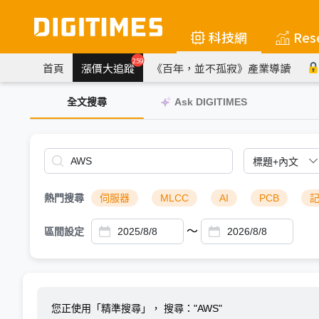
科技網
Res
259
首頁
漲價大追蹤
《百年，並不孤寂》產業導讀
全文搜尋
Ask DIGITIMES
熱門搜尋
伺服器
MLCC
AI
PCB
～
區間設定
您正使用「精準搜尋」，
搜尋："AWS"