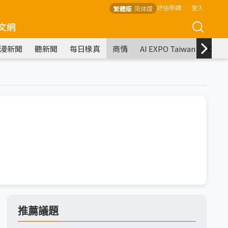
評估申請
登入
繁體版
简体版
文網
漫新聞
聽新聞
每日椽真
商情
AI EXPO Taiwan
COM
推薦議題