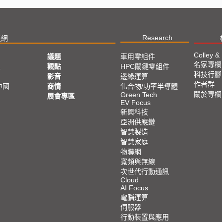
Research
技網
Colley &
議題
車用零組件
名家專欄
亞
觀點
HPC關鍵零組件
科技行腳
影音
邊緣運算
作者群
中國
商情
化合物/功率半導體
關於專欄
Green Tech
展會專區
EV Focus
新興科技
亞洲供應鏈
智慧製造
智慧家庭
物聯網
寬頻與無線
次世代行動通訊
Cloud
AI Focus
電腦運算
伺服器
行動裝置與應用