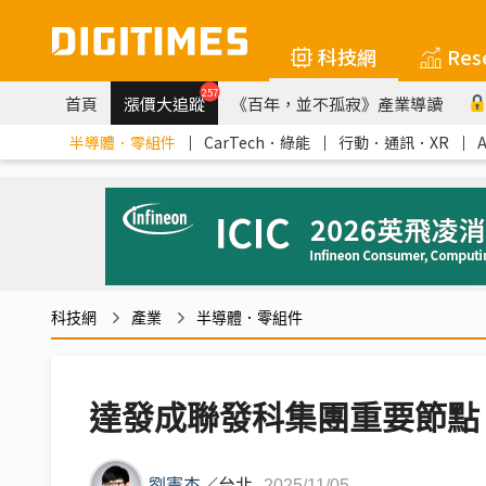
科技網
Res
257
首頁
漲價大追蹤
《百年，並不孤寂》產業導讀
半導體．零組件
｜
CarTech．綠能
｜
行動．通訊．XR
｜
科技網
產業
半導體．零組件
達發成聯發科集團重要節點
劉憲杰
／
台北
2025/11/05