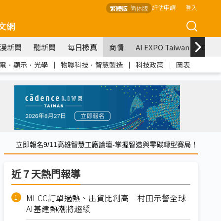
評估申請
登入
繁體版
简体版
文網
漫新聞
聽新聞
每日椽真
商情
AI EXPO Taiwan
COM
電．顯示．光學
｜
物聯科技．智慧製造
｜
科技政策
｜
圖表
立即報名9/11高雄智慧工廠論壇-掌握智造與零碳轉型賽局！
近７天熱門報導
MLCC訂單過熱、出貨比創高 村田示警全球
AI基建熱潮將趨緩