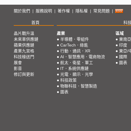
關於我們
服務說明
著作權
隱私權
常見問題
|
|
|
|
|
首頁
科
晶片戰升溫
產業
區域
未來車供應鏈
●
半導體．零組件
●
東南
蘋果供應鏈
●
CarTech．綠能
●
印度
產業九宮格
●
行動．通訊．XR
●
東亞/
科技椽送門
●
AI．智慧應用．電商物流
●
國際
展會
●
航太．衛星．軍工
●
圖表
影音
●
IT．系統供應鏈
修訂與更新
●
光電．顯示．光學
●
科技政策
●
物聯科技．智慧製造
●
圖表