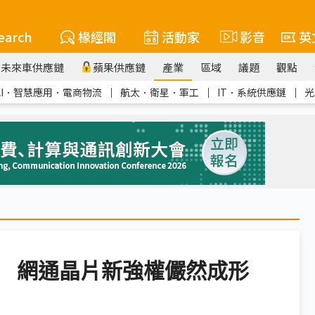
earch
椽經閣
活動家
影音
英
未來車供應鏈
蘋果供應鏈
產業
區域
議題
觀點
AI．智慧應用．電商物流
｜
航太．衛星．軍工
｜
IT．系統供應鏈
｜
光
 網通晶片新強權儼然成形