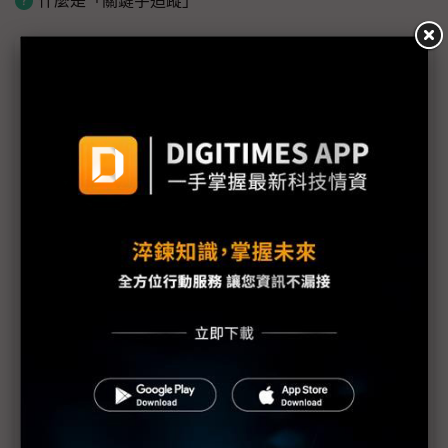
什麼是「關鍵字追蹤」
議題精選－台灣輸美對等關稅20%
台美關稅談判未歇 232調查與晶片課稅成攻防核心
導論：20%對等關稅對台灣電子業的影響盤點
台積電最大擔憂「並非關稅」 AI撐起基本盤
關稅20%不是談判目標？ 賴清德：等232調查出爐
再與美國詳談
評析：台灣輸美對等關稅20% 新一輪產業韌性大考
驗
川普新關稅令震撼登場 台灣被課20%、高於日韓位
居前茅