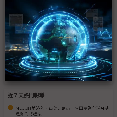
評析：美台貿易逆差勢將再擴大 台灣下一步棋能否
讓川普有感？
下游電子廠多套劇本在手 20%關稅影響有限
別被20%稅率唬了 稅務專家：協議細節還有法律程
序要走
台灣關稅20% 中磊：成本全轉嫁給客戶
機械、工具機公會回應關稅 籲政府採匯率調控降衝
擊
近７天熱門報導
MLCC訂單過熱、出貨比創高 村田示警全球AI基
建熱潮將趨緩