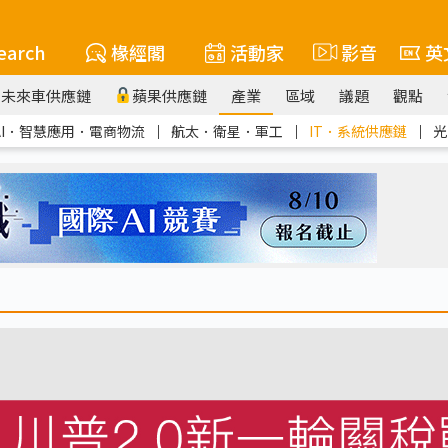
earch
椽經閣
活動家
影音
英
未來車供應鏈
蘋果供應鏈
產業
區域
議題
觀點
AI．智慧應用．電商物流
｜
航太．衛星．軍工
｜
IT．系統供應鏈
｜
光