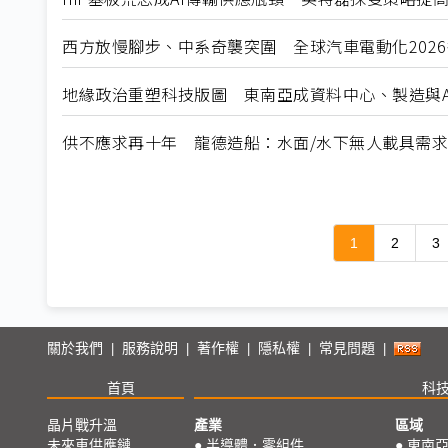
西方放慢腳步、中系奇襲突圍 全球汽車電動化202
地緣政治重塑科技版圖 東南亞成資料中心、製造與A
供不應求再十年 龍德造船：水面/水下無人載具需
1
2
3
關於我們
服務說明
著作權
隱私權
常見問題
|
|
|
|
|
首頁
科
晶片戰升溫
產業
區域
未來車供應鏈
●
半導體．零組件
●
東南