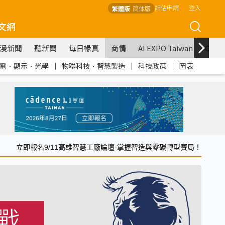
評估申請
登入
繁體版
简体版
文網
漫新聞
聽新聞
每日椽真
商情
AI EXPO Taiwan
COM
電．顯示．光學
｜
物聯科技．智慧製造
｜
科技政策
｜
圖表
立即報名9/11高雄智慧工廠論壇-掌握智造與零碳轉型賽局！