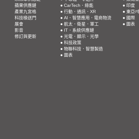
蘋果供應鏈
●
CarTech．綠能
●
印度
產業九宮格
●
行動．通訊．XR
●
東亞/
科技椽送門
●
AI．智慧應用．電商物流
●
國際
展會
●
航太．衛星．軍工
●
圖表
影音
●
IT．系統供應鏈
修訂與更新
●
光電．顯示．光學
●
科技政策
●
物聯科技．智慧製造
●
圖表