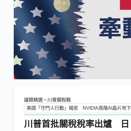
議題精選－川普關稅戰
川普首批關稅稅率出爐 日