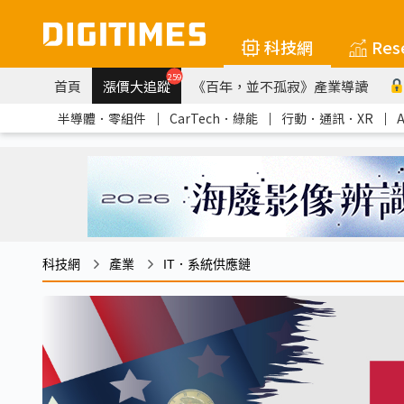
科技網
Res
259
首頁
漲價大追蹤
《百年，並不孤寂》產業導讀
半導體．零組件
｜
CarTech．綠能
｜
行動．通訊．XR
｜
科技網
產業
IT．系統供應鏈