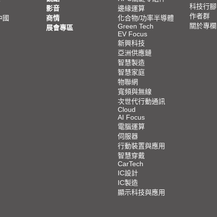
科技行腳
影音
邊緣運算
作者群
中國
商情
化合物/功率半導體
關於專欄
Green Tech
展會專區
EV Focus
新興科技
亞洲供應鏈
智慧製造
智慧家庭
物聯網
寬頻與無線
次世代行動通訊
Cloud
AI Focus
電腦運算
伺服器
行動裝置與應用
智慧穿戴
CarTech
IC設計
IC製造
顯示科技與應用