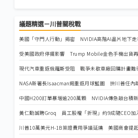
議題精選－川普關稅戰
美國「守門人行動」揭密 NVIDIA高階AI晶片地下
受美國政府停擺影響 Trump Mobile金色手機出貨
現代汽車重返俄羅斯受阻 戰爭未歇車廠回購計畫難
NASA新署長Isaacman揭重返月球藍圖 拚川普任
中國H200訂單暴增逾200萬顆 NVIDIA傳急敲台積
黃仁勳誠聘Groq 員工股權「折現」約9成隨CEO加入N
川普10萬美元H-1B簽證費用爭議延燒 美國商會提