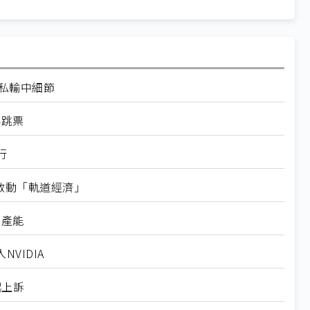
走私輸中細節
再跳票
行
內啟動「軌道經濟」
新產能
VIDIA
起上訴