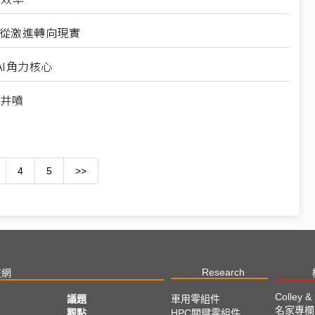
6從激進轉向現實
I角力核心
求井噴
4
5
>>
Research
技網
Colley &
議題
車用零組件
名家專欄
亞
觀點
HPC關鍵零組件