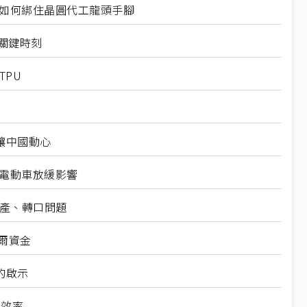
規如何綁住晶圓代工龍頭手腳
十大關鍵時刻
TPU
仍讓中國動心
越電動車放緩影響
礦產、轉口問題
爾資金
的啟示
高效率