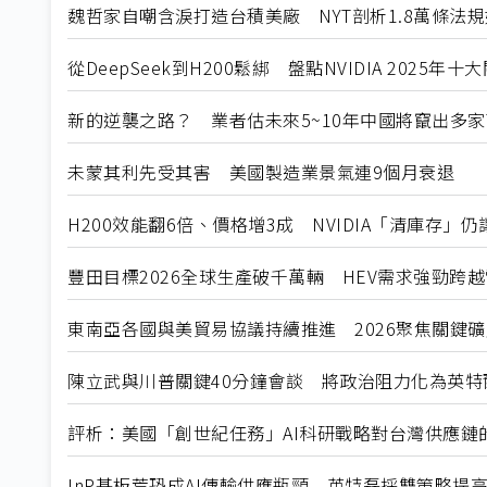
魏哲家自嘲含淚打造台積美廠 NYT剖析1.8萬條法
從DeepSeek到H200鬆綁 盤點NVIDIA 2025年
新的逆襲之路？ 業者估未來5~10年中國將竄出多家
未蒙其利先受其害 美國製造業景氣連9個月衰退
H200效能翻6倍、價格增3成 NVIDIA「清庫存」
豐田目標2026全球生產破千萬輛 HEV需求強勁跨
東南亞各國與美貿易協議持續推進 2026聚焦關鍵
陳立武與川普關鍵40分鐘會談 將政治阻力化為英特
評析：美國「創世紀任務」AI科研戰略對台灣供應鏈
InP基板荒恐成AI傳輸供應瓶頸 英特磊採雙策略提