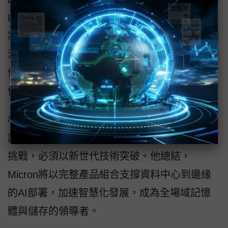
LPCAMM2低功耗記憶體、CXL CZ120擴展方
案，以及6500 ION與9550 SSD高效能儲存，廣
泛應用於汽車、工業、IoT與5G等領域。應用案
例涵蓋智慧製造儲存需求倍增、GPU級醫療影
像運算、TB級智慧監控與高耐用5G模組。
林文斌強調，生成式AI與高解析度影像辨識對
記憶體需求激增，再加上多核心架構對頻寬的
挑戰，必須以新世代技術突破。他總結，
Micron將以完整產品組合支撐資料中心到邊緣
的AI部署，加速智慧化發展，成為全場域記憶
體與儲存的領導者。