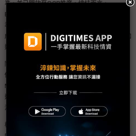
準，並已開放至OCP推廣。總結而言，
Broadcom將以高頻寬、低延遲、安全與開放標
準，提供從單Node到跨資料中心的完整方案，
成為推動全球AI擴展的關鍵力量。AI新時代，加
速智慧化發展
隨著AI全面普及，自駕車、醫療、智慧製造到
個人工作場景皆快速導入智慧應用。Micron Sr.
Manager林文斌表示，Micron全球擁有11座製
造基地、13個實驗室與完整業務布局，可提供
涵蓋資料中心到邊緣的解決方案。
核心產品包括比同業省電30%的HBM3E、
DDR5/MRDIMM、GDDR6/X、LPDDR5X與