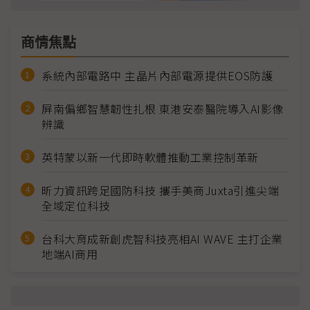
商情焦點
系統內部電路中 主晶片內部電源提供EOS防護
屏南偏鄉智慧韌性扎根 東港安泰醫院導入AI影像
辨識
英特蒙以新一代即時軟體推動工業控制革新
昕力資訊跨足國防科技 攜手美商Juxta引進尖端
全域定位科技
台科大育成新創虎智科技亮相AI WAVE 主打企業
地端AI商用