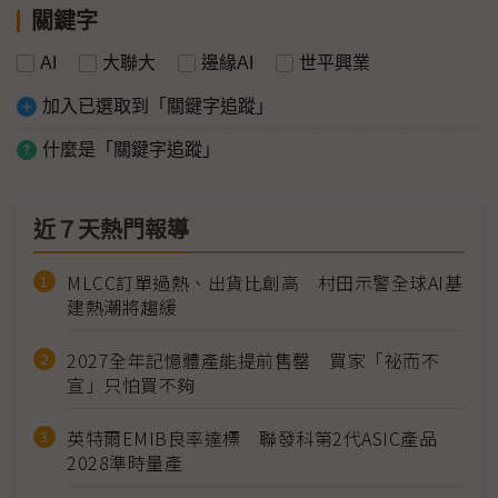
關鍵字
AI
大聯大
邊緣AI
世平興業
加入已選取到「關鍵字追蹤」
什麼是「關鍵字追蹤」
近７天熱門報導
MLCC訂單過熱、出貨比創高 村田示警全球AI基
建熱潮將趨緩
2027全年記憶體產能提前售罄 買家「祕而不
宣」只怕買不夠
英特爾EMIB良率達標 聯發科第2代ASIC產品
2028準時量產