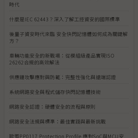
時代
什麼是IEC 62443？深入了解工控資安的國際標準
後量子資安時代來臨 安全快閃記憶體如何成為關鍵解
方？
車輛功能安全的新戰場：從模組級產品實現ISO
26262合規的高效解法
供應鏈攻擊應對與防範：完整性強化與遠端認證
系統網路安全與程式儲存快閃記憶體技術
網路安全認證：硬體安全的流程與原則
網路安全法規與標準：最佳實踐與最新挑戰
歐盟PP0117 Protection Profile 應對SoC與MCU安