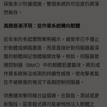
採取多少防護措施，整個系統的可信度仍將蕩
然無存。
風險逐漸浮現：從作業系統轉向韌體
近年來的多起實際案例揭示，威脅早已不僅止
於軟體或網路層面，而是直接針對伺服器最深
層的韌體與記憶體展開攻擊。例如，伺服器管
理控制器（BMC）中的韌體若遭篡改，將形成
作業系統無法偵測的持續性威脅，使攻擊者能
在不被察覺的情況下長期控制伺服器。
供應鏈攻擊同樣日益猖獗，在製造、測試或更
新階段，惡意程式碼可能被悄悄注入韌體之