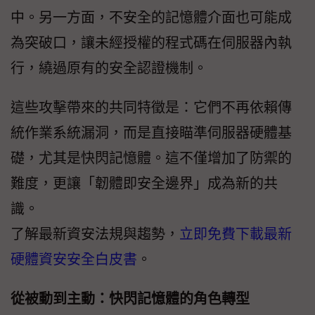
中。另一方面，不安全的記憶體介面也可能成
為突破口，讓未經授權的程式碼在伺服器內執
行，繞過原有的安全認證機制。
這些攻擊帶來的共同特徵是：它們不再依賴傳
統作業系統漏洞，而是直接瞄準伺服器硬體基
礎，尤其是快閃記憶體。這不僅增加了防禦的
難度，更讓「韌體即安全邊界」成為新的共
識。
了解最新資安法規與趨勢，
立即免費下載最新
硬體資安安全白皮書
。
從被動到主動：快閃記憶體的角色轉型