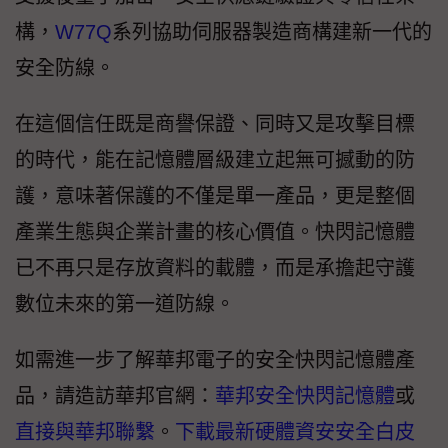
構，
W77Q
系列協助伺服器製造商構建新一代的
安全防線。
在這個信任既是商譽保證、同時又是攻擊目標
的時代，能在記憶體層級建立起無可撼動的防
護，意味著保護的不僅是單一產品，更是整個
產業生態與企業計畫的核心價值。快閃記憶體
已不再只是存放資料的載體，而是承擔起守護
數位未來的第一道防線。
如需進一步了解華邦電子的安全快閃記憶體產
品，請造訪華邦官網：
華邦安全快閃記憶體
或
直接與華邦聯繫
。
下載最新硬體資安安全白皮