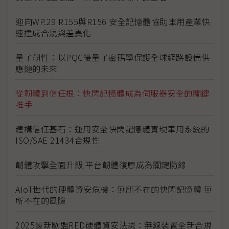
迎向WP.29 R155與R156 安全記憶體協助車用產業快
速達成合規與差異化
量子韌性：以PQC後量子密碼學保護全球網路設備供
應鏈的未來
從韌體到信任根：快閃記憶體成為伺服器安全的關鍵
推手
建構信任基石：運用安全快閃記憶體實現車用系統的
ISO/SAE 21434合規性
韌體攻擊全面升級 平台韌體復原成為關鍵防線
AIoT世代的硬體資安危機：無所不在的快閃記憶體 無
所不在的風險
2025最新歐盟RED硬體資安法規：無線裝置全新合規