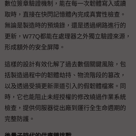
數位簽章驗證機制，能在每一次韌體寫入或讀
取時，直接在快閃記憶體內完成真實性檢查。
無論是製造時的預燒錄，還是透過網路進行的
更新，W77Q都能在處理器之外獨立驗證來源，
形成額外的安全屏障。
這樣的設計有效化解了過去數個關鍵風險，包
括製造過程中的韌體劫持、物流階段的篡改，
以及透過受損更新渠道引入的假韌體檔案。同
時，它也能阻止未經授權的修改繞過作業系統
檢查，提供伺服器從出廠到運行全生命週期的
完整防護。
後量子時代的供應鏈挑戰