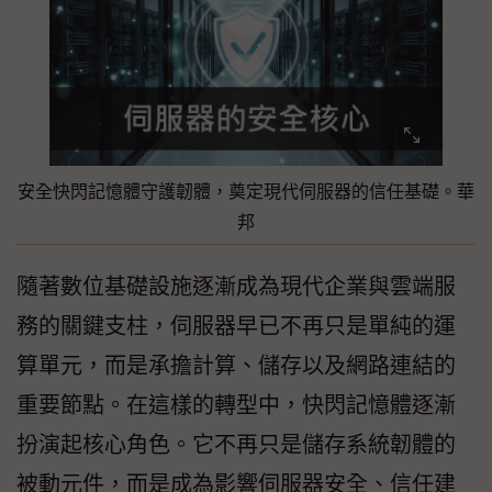
安全快閃記憶體守護韌體，奠定現代伺服器的信任基礎。華
邦
隨著數位基礎設施逐漸成為現代企業與雲端服
務的關鍵支柱，伺服器早已不再只是單純的運
算單元，而是承擔計算、儲存以及網路連結的
重要節點。在這樣的轉型中，快閃記憶體逐漸
扮演起核心角色。它不再只是儲存系統韌體的
被動元件，而是成為影響伺服器安全、信任建