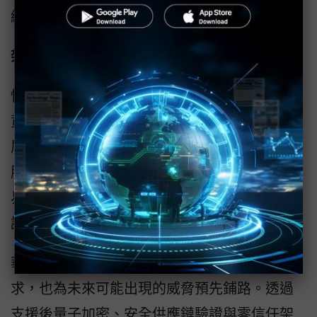
線。
架構未來：以快閃記憶體為核心的信任根
快閃記憶體角色的演變，實際上反映出產業對
資安的全新理解：安全必須從最底層開始，並
層層向上延伸，從晶片到雲端，缺一不可。伺
服器作為現代數位生活的核心，無論是銀行交
易、醫療系統，還是AI模型的雲端訓練與推
論，都必須在可信環境下進行。
華邦
W77Q
的推出，不僅回應了當前的安全需
求，也為未來可能出現的威脅預先鋪路。透過
支援後量子加密、安全供應鏈驗證與零信任架