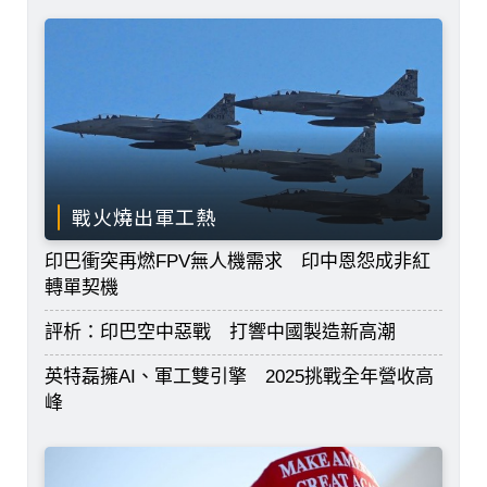
戰火燒出軍工熱
印巴衝突再燃FPV無人機需求 印中恩怨成非紅
轉單契機
評析：印巴空中惡戰 打響中國製造新高潮
英特磊擁AI、軍工雙引擎 2025挑戰全年營收高
峰