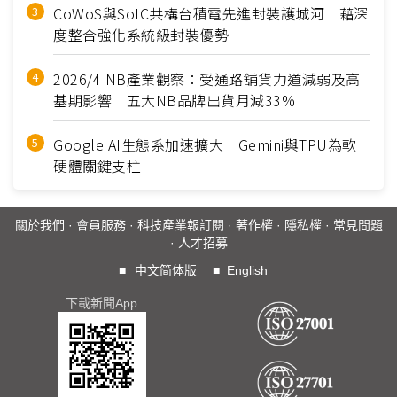
CoWoS與SoIC共構台積電先進封裝護城河 藉深
度整合強化系統級封裝優勢
2026/4 NB產業觀察：受通路舖貨力道減弱及高
基期影響 五大NB品牌出貨月減33%
Google AI生態系加速擴大 Gemini與TPU為軟
硬體關鍵支柱
關於我們
·
會員服務
·
科技產業報訂閱
·
著作權
·
隱私權
·
常見問題
·
人才招募
■
中文简体版
■
English
下載新聞App