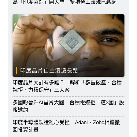
為「印度製造」開大門 多項勞工法規已鬆綁
印度晶片自主漫漫長路
印度晶片大計有多難？ 解析「群豐破產、台積
婉拒、力積保守」三大案
多國盼晉升AI晶片大國 台積電婉拒「這3國」設
廠邀約
印度半導體製造雄心受挫 Adani、Zoho相繼撤
回投資計畫