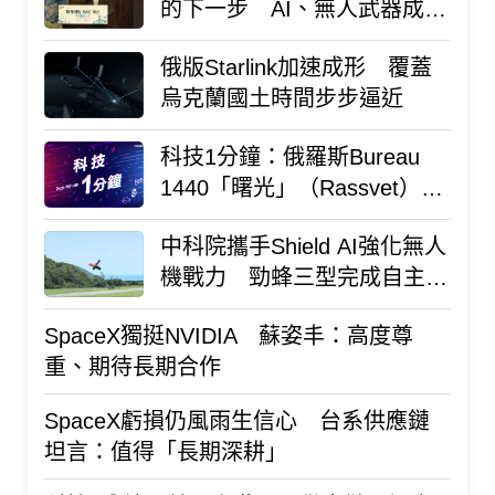
的下一步 AI、無人武器成關
鍵
俄版Starlink加速成形 覆蓋
烏克蘭國土時間步步逼近
科技1分鐘：俄羅斯Bureau
1440「曙光」（Rassvet）衛
星星座
中科院攜手Shield AI強化無人
機戰力 勁蜂三型完成自主飛
行任務
SpaceX獨挺NVIDIA 蘇姿丰：高度尊
重、期待長期合作
SpaceX虧損仍風雨生信心 台系供應鏈
坦言：值得「長期深耕」