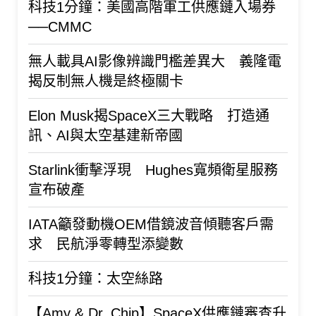
科技1分鐘：美國高階軍工供應鏈入場券
──CMMC
無人載具AI影像辨識門檻差異大 義隆電
揭反制無人機是終極關卡
Elon Musk揭SpaceX三大戰略 打造通
訊、AI與太空基建新帝國
Starlink衝擊浮現 Hughes寬頻衛星服務
宣布破產
IATA籲發動機OEM借鏡波音傾聽客戶需
求 民航淨零轉型添變數
科技1分鐘：太空絲路
【Amy & Dr. Chip】SpaceX供應鏈審查升