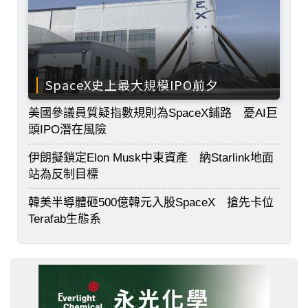
SpaceX史上最大規模IPO前夕
美國參議員質疑指數規則為SpaceX鋪路 憂AI巨
頭IPO潛在風險
伊朗擬鎖定Elon Musk中東資產 納Starlink地面
站為反制目標
韓美半導體砸500億韓元入股SpaceX 搶先卡位
Terafab生態系