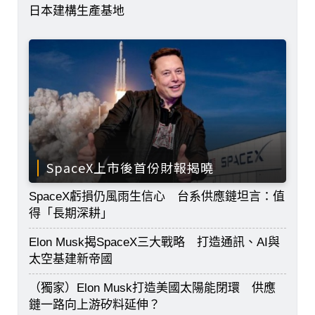
日本建構生產基地
SpaceX上市後首份財報揭曉
SpaceX虧損仍風雨生信心 台系供應鏈坦言：值
得「長期深耕」
Elon Musk揭SpaceX三大戰略 打造通訊、AI與
太空基建新帝國
（獨家）Elon Musk打造美國太陽能閉環 供應
鏈一路向上游矽料延伸？