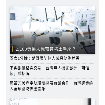
2,100億無人機預算捲土重來？
圖表1分鐘：朝野國防無人載具條例差異
不再談價格與交期 台灣無人機闖歐洲「可信
賴」成招牌
彈簧刀美商宇航環境擴展台鏈合作 台灣逐步納
入全球國防供應體系