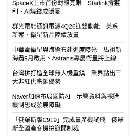
SpaceX上市首份財報亮眼 Starlink撐獲
利、AI燒錢成隱憂
群光電能通訊電源4Q26迎雙動能 美系
新案、衛星新品陸續放量
中華電衛星與海纜布建進度曝光 馬祖新
海纜9月啟用、Astranis專屬衛星將上線
台灣拚打造全球無人機重鎮 業界點出三
大非紅供應鏈優勢
Naver加速布局國防AI 示警資料與採購
機制恐成發展障礙
「俄羅斯版C919」完成量產機試飛 俄羅
斯全國產客機拚避開制裁