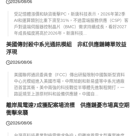
2026/08/06
受記憶體漲價和缺貨衝擊PC，新唐科技表示，2026年第2季
AI和運算類別比重下滑至31%，不過雲端服務供應（CSP）客
戶對遠端伺服器控制晶片（BMC）需求持續成長，看好2027
年成長幅度將高於2026年。新唐科技...
美國傳封殺中系光通訊模組 非紅供應鏈轉單效益
浮現
2026/08/06
美國聯邦通訊委員會（FCC）傳出研擬限制中國製新型資料
中心光模組進入美國市場，中際旭創和新易盛等中系光通廠
恐首當其衝。美中兩強的科技戰從半導體先進製程開打，一
路延燒至上游原材料和設備供應鏈。中國自...
離岸風電達7成獲配案場流標 供應鏈憂市場真空期
衝擊來襲
2026/08/06
台灣高科技產業對綠電需求急迫，但離岸風電大型專案進度