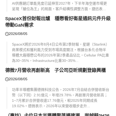
AI供應鏈訂單能見度已延伸至2027年，下半年海空運市場更
呈現「艙位為王」的局面。客戶結構性調整方面，捷迅表
示，主因是2025年大量電商及小眾平台等競爭對手...
SpaceX首份財報出爐 穩懋看好衛星通訊元件升級
帶動GaN需求
2026/08/05
SpaceX將於2026年8月4日公布第2季財報，星鏈（Starlink）
商業模式和獲利能力受到市場高度關注。根據台系化合物半
導體大廠穩懋公布的2026年第2季產品佔比，Cellular PA比重
為30~35%，Infrastructure比重30~35%...
德微7月營收再創新高 子公司亞昕規劃登錄興櫃
2026/08/05
功率半導體集團德微科技公告，2026年7月自結合併營收新台
幣（以下同）2.91億元，年增29.78%，再創單月營收新高；
1~7月累計合併營收達17.76億元，較2025年同期成長
19.02%。德微表示，2026年以來營收穩步走升...
（專訪）卡位日本半導體聚落擴建潮 崇越擬2H26