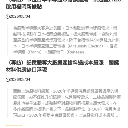
啟用福岡新據點
2026/08/04
為服務半導體大客戶於美國、日本和歐洲等地建廠需求，崇
越科技規劃在日本福岡設新據點，擴大服務量能，協助九州
至廣島的半導體產業聚落需求。除了台積電JASM進駐九州熊
本，日本半導體巨頭三菱電機（Mitsubishi Electric）、羅姆
半導體（Rohm）、瑞薩電子（Renesas ...
（專訪）記憶體等大廠擴產搶料遇成本飆漲 關鍵
材料供應缺口浮現
2026/08/04
面臨上游原物料飆漲，2026年半導體供應鏈籠罩著濃厚的通
膨氛圍，AI不僅推升記憶體、先進製程需求，二線晶圓製造廠
產能也幾乎滿載，成熟製程對原物料同樣產生龐大需求，在
多座新廠同步擴建計畫之下，晶圓製程盒（FOUP）供應也出
現缺口。2026年初受中東戰事影響，上游原物料成本飆漲一
路傳導至半導體材料供應端，崇越科技首席執行長陳...