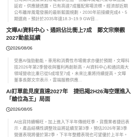
延宕，供應鏈透露，已有高達7成獲配案場流標。經濟部近期
公布離岸風電發展的最新藍圖規劃，2030年前接續完成4、5
期選商，預計於2035年達18.3~19.9 GW目...
文曄AI資料中心、通訊佔比衝上7成 鄭文宗樂觀
2027動能延續
2026/08/06
受惠AI強勁動能，車用和消費性市場需求亦優於預期，文曄科
技2026年第2季營收與獲利再創新高，AI資料中心和通訊兩大
領域營收比重已從5成增至7成，未來比重將持續提高。文曄
董事長鄭文宗表示，雲端服務供應...
AI訂單能見度直達2027年 捷迅揭2H26海空運進入
「艙位為王」局面
2026/08/05
AI出貨持續暢旺，加上進入下半年傳統旺季，貨攬業者捷迅表
示，產品結構性調整效益將延續至第3季，預估2026年第3季
營運表現將優於第2季，下半年整體表現也可望優於上半年。