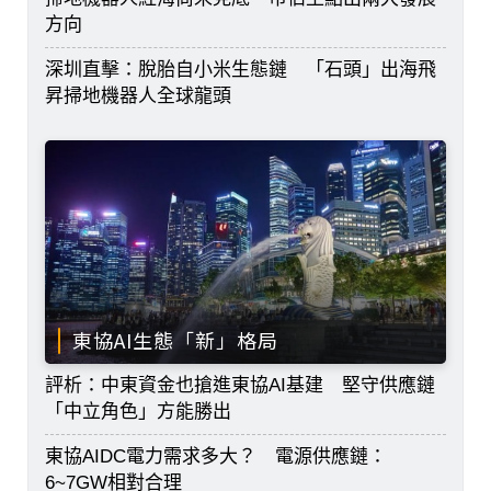
方向
深圳直擊：脫胎自小米生態鏈 「石頭」出海飛
昇掃地機器人全球龍頭
東協AI生態「新」格局
評析：中東資金也搶進東協AI基建 堅守供應鏈
「中立角色」方能勝出
東協AIDC電力需求多大？ 電源供應鏈：
6~7GW相對合理