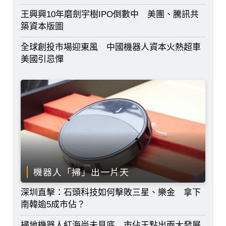
王興興10年磨劍宇樹IPO倒數中 美團、騰訊共
築資本版圖
全球創投市場迎東風 中國機器人資本火熱超車
美國引忌憚
機器人「掃」出一片天
深圳直擊：石頭科技如何擊敗三星、樂金 拿下
南韓逾5成市佔？
掃地機器人紅海尚未見底 市佔王點出兩大發展