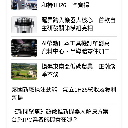
和椿1H26三率齊揚
羅昇跨入機器人核心 首款自
主研發關節模組亮相
AI帶動日本工具機訂單創高
資料中心、半導體零件加工需
求增
搶進東南亞低碳農業 正瀚淡
季不淡
泰國新廠挹注動能 氣立1H26營收及獲利
齊揚
《新聞聚焦》超微推新機器人解決方案
台系IPC業者的機會在哪？