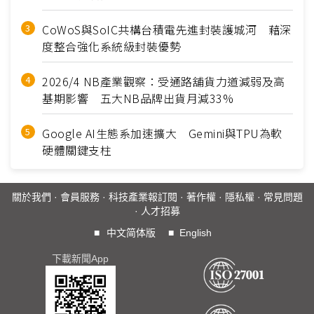
CoWoS與SoIC共構台積電先進封裝護城河 藉深
度整合強化系統級封裝優勢
2026/4 NB產業觀察：受通路舖貨力道減弱及高
基期影響 五大NB品牌出貨月減33%
Google AI生態系加速擴大 Gemini與TPU為軟
硬體關鍵支柱
關於我們
·
會員服務
·
科技產業報訂閱
·
著作權
·
隱私權
·
常見問題
·
人才招募
■
中文简体版
■
English
下載新聞App