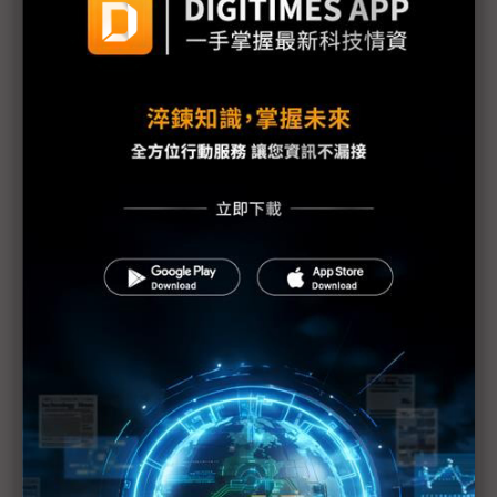
議題精選－德國車市現V型反轉
德國車市出現V型反轉 比亞迪10月銷量暴增866%領
跑中系車
新世代iX3助力BMW穩住全球銷量 唯中國市場仍具
挑戰
BMW 3Q25毛利受美國關稅拖累 看好新世代iX3重振
成長動能
比亞迪歐洲市場熱銷 英國銷量甩開Tesla、德國市佔
緊追在後
名爵、比亞迪、奇瑞上演「破壁之戰」 中國PHEV
強攻歐洲市佔創高
中國奇瑞汽車啟動萊茵河強渡作戰 「三大策略」突
圍德國消費者信任壁壘