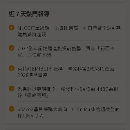
近７天熱門報導
MLCC訂單過熱、出貨比創高 村田示警全球AI基
建熱潮將趨緩
2027全年記憶體產能提前售罄 買家「祕而不
宣」只怕買不夠
英特爾EMIB良率達標 聯發科第2代ASIC產品
2028準時量產
光進銅退更明確？ 聯發科估SerDes 448G為銅
線「最終戰場」
SpaceX晶片採購大轉向 Elon Musk捨超微全面
採用NVIDIA