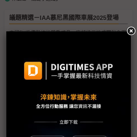
議題精選－IAA慕尼黑國際車展2025登場
中國EV低價與技術雙重威脅 底特律三雄成關稅傘下
的孤島
車廠IAA大秀電動車 電池供應商資訊卻成謎
技術與美學同譜未來車序曲 IAA聚焦SDV、自駕、多
動力、新設計語言
IAA後歐盟碳排審查在即 德系車由押注BEV改打「技
術中立」
歐盟燃油車禁售計畫遭挑戰 歐系車廠示警：2035年
難僅售電動車
樂金宣布車用webOS平台計畫 打造輪上生活空間