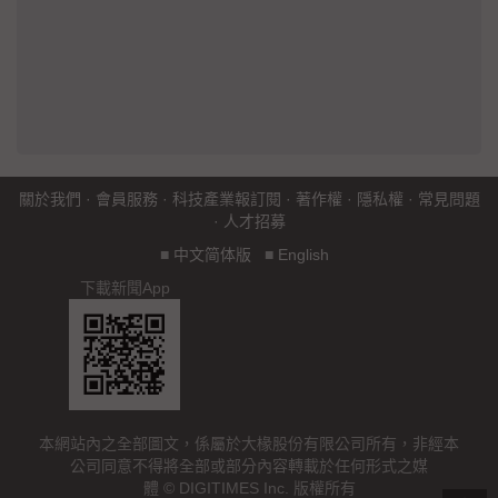
關於我們
·
會員服務
·
科技產業報訂閱
·
著作權
·
隱私權
·
常見問題
·
人才招募
■
中文简体版
■
English
下載新聞App
本網站內之全部圖文，係屬於大椽股份有限公司所有，非經本
公司同意不得將全部或部分內容轉載於任何形式之媒
體 © DIGITIMES Inc. 版權所有