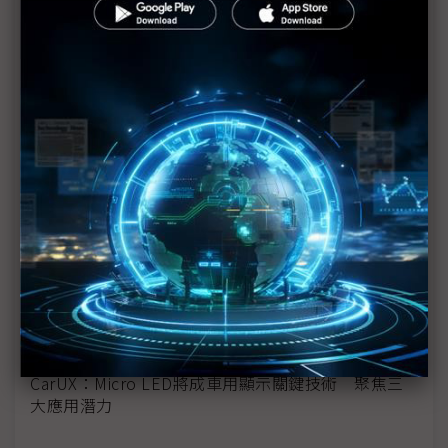
小鵬汽車加速出海布局 平價品牌Mona 2026年亮相
歐洲
比亞迪轉攻海外市場 以混動車型與本地生產布局歐
洲
從汽車、飛行器到機器人 小鵬以AI勾勒智慧出行
「三體世界」
福斯汽車推平價電動車ID.Polo 力阻中國車企擴張
歐洲市場
寧德時代德國發表NP3.0技術平台 首款LFP電池神
行Pro登場
CarUX：Micro LED將成車用顯示關鍵技術 聚焦三
大應用潛力