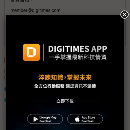
member@digitimes.com
(一個工作日內將回覆您的來信)
訂閱DIGITIMES 行動版
關鍵字
NVIDIA
台積電
英國
印度
加拿大
AI
加入已選取到「關鍵字追蹤」
什麼是「關鍵字追蹤」
近７天熱門報導