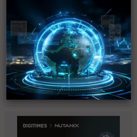
MLCC訂單過熱、出貨比創高 村田示警全球AI基
建熱潮將趨緩
2027全年記憶體產能提前售罄 買家「祕而不
宣」只怕買不夠
英特爾EMIB良率達標 聯發科第2代ASIC產品
2028準時量產
SpaceX晶片採購大轉向 Elon Musk捨超微全面
採用NVIDIA
光進銅退更明確？ 聯發科估SerDes 448G為銅
線「最終戰場」