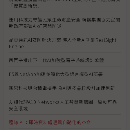
「優質創新獎」
運用科技力守護民眾生命財產安全 精誠集團協力宜蘭
縣政府部署AIoT智慧防災
晶睿通訊AI安防解決方案 導入全新AI功能RealSight
Engine
西門子推出下一代AI加強型電子系統設計軟體
F5與NetApp加速並簡化大型語言模型AI部署
新思科技與台積電攜手 為AI與多晶粒設計加速創新
友訊代理A10 Networks人工智慧新藍圖 驅動可靠
安全環境
邊緣 AI：即時資料處理與自動化的革命