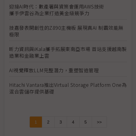
迎接AI時代：數產署與資策會運用AWS技術
攜手伊雲谷為企業打造黃金級競爭力
技嘉發表開創性的Z890主機板 展現真AI 制霸效能無
極限
昕力資訊與iKala攜手拓展東南亞市場 首站支援越南製
造業和金融業上雲
AI視覺釋放LLM完整潛力，重塑智造管理
Hitachi Vantara推出Virtual Storage Platform One為
混合雲儲存提供基礎
1
2
3
4
5
>>