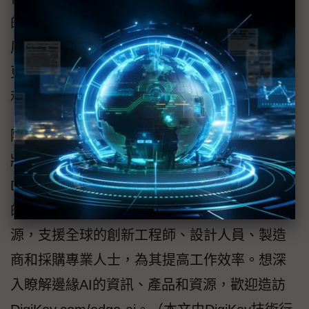
的專用處理器邏輯。二、低功率替代方案的發
展 (雲端運算的能源消耗量相對較龐大)。三、
更多整合式／模組選擇，像是結合內建感測器
和嵌入式硬體的AI視覺零件。
隨著ML訓練方法、硬體和軟體的進化，邊緣AI
將能呈指數成長，並為許多產業提供支援。
DigiKey努力掌握邊緣AI趨勢脈動，期盼以豐富
的解決方案、流暢互動體驗、工具與教育資
源，支援全球的創新工程師、設計人員、製造
商和採購專業人士，為其提高工作效率。想深
入瞭解邊緣AI的資訊、產品和資源，歡迎造訪