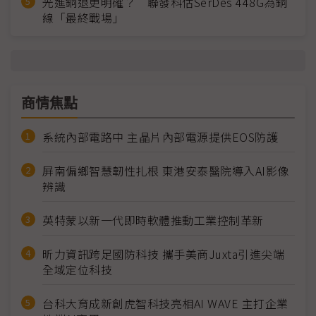
光進銅退更明確？ 聯發科估SerDes 448G為銅
線「最終戰場」
商情焦點
系統內部電路中 主晶片內部電源提供EOS防護
屏南偏鄉智慧韌性扎根 東港安泰醫院導入AI影像
辨識
英特蒙以新一代即時軟體推動工業控制革新
昕力資訊跨足國防科技 攜手美商Juxta引進尖端
全域定位科技
台科大育成新創虎智科技亮相AI WAVE 主打企業