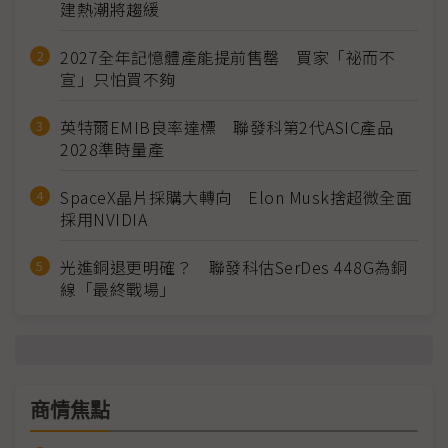
建熱潮將趨緩
2027全年記憶體產能提前售罄 買家「祕而不
宣」只怕買不夠
英特爾EMIB良率達標 聯發科第2代ASIC產品
2028準時量產
SpaceX晶片採購大轉向 Elon Musk捨超微全面
採用NVIDIA
光進銅退更明確？ 聯發科估SerDes 448G為銅
線「最終戰場」
商情焦點