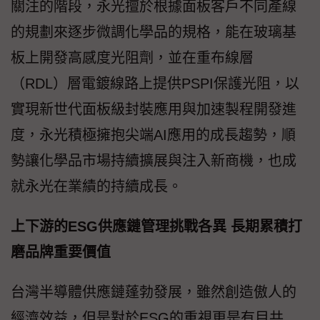
關注的階段，永光擅於根據面板客戶不同產線
的規劃來逐步微調化學品的規格，能在玻璃基
板上開發高感度光阻劑，並在重布線層
（RDL）層電鍍線路上提供PSPI保護光阻，以
實現新世代面板級封裝應用與加速製程開發進
度，永光積極擁抱尖端AI應用的成長趨勢，順
勢讓化學品市場持續擴展與注入新商機，也成
就永光在業績的持續成長。
上下游的ESG供應鏈管理挑戰各異 長期累積打
磨品牌重要價值
台灣半導體供應鏈蓬勃發展，雖然創造傲人的
經濟效益，但是對於ESG的重視更是有目共