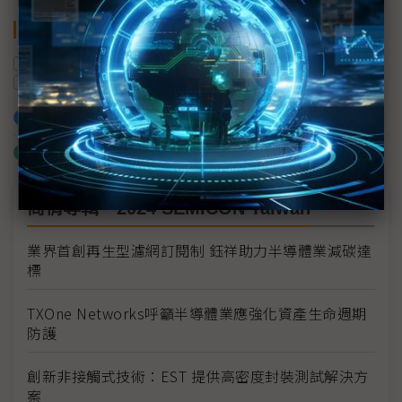
關鍵字
封裝
半導體產業
AI晶片
FOPLP
永光化學
AI
加入已選取到「關鍵字追蹤」
什麼是「關鍵字追蹤」
商情專輯－2024 SEMICON Taiwan
業界首創再生型濾網訂閱制 鈺祥助力半導體業減碳達
標
TXOne Networks呼籲半導體業應強化資產生命週期
防護
創新非接觸式技術：EST 提供高密度封裝測試解決方
案