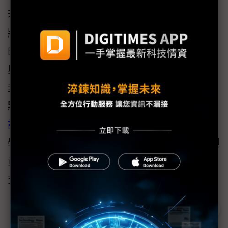
若想要進一步了解永光化學在FOPLP的發展，
將於2024年8月28日~9月30日，舉辦雲端展館
的活動，將邀請工研院與產業專家、業界先進
與永光化學電子事業研發專家們一同介紹先進
封裝技術論壇等最新應用趨勢、材料發展與亮
點產品。誠摯邀請您立即報名
永光化學線上研
討會
，而2024 SEMICON Taiwan大展，永光化
學攤位號碼為南港展覽館一館一樓K2160，歡迎
貴賓蒞臨，欲瀏覽相關的產品，可至
永光官網
查詢。