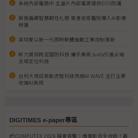
系統內部電路中 主晶片內部電源提供EOS防護
屏南偏鄉智慧韌性扎根 東港安泰醫院導入AI影像
辨識
英特蒙以新一代即時軟體推動工業控制革新
昕力資訊跨足國防科技 攜手美商Juxta引進尖端
全域定位科技
台科大育成新創虎智科技亮相AI WAVE 主打企業
地端AI商用
DIGITIMES e-paper專區
📦COMPUTEX 2026 展會直擊：精華影音全收錄！最