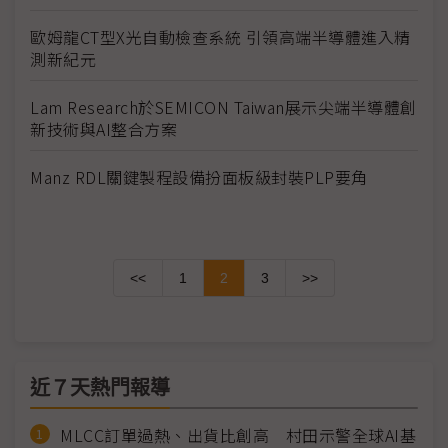
歐姆龍CT型X光自動檢查系統 引領高端半導體進入精
測新紀元
Lam Research於SEMICON Taiwan展示尖端半導體創
新技術與AI整合方案
Manz RDL關鍵製程設備扮面板級封裝PLP要角
<<
1
2
3
>>
近７天熱門報導
MLCC訂單過熱、出貨比創高 村田示警全球AI基