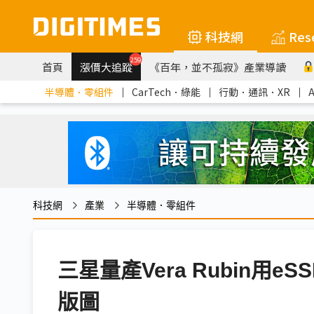
科技網
Res
259
首頁
漲價大追蹤
《百年，並不孤寂》產業導讀
半導體．零組件
｜
CarTech．綠能
｜
行動．通訊．XR
｜
科技網
產業
半導體．零組件
三星量產Vera Rubin用e
版圖