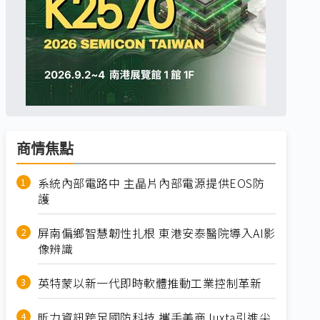
商情焦點
系統內部電路中 主晶片內部電源提供EOS防
護
屏南偏鄉智慧韌性扎根 東港安泰醫院導入AI影
像辨識
英特蒙以新一代即時軟體推動工業控制革新
昕力資訊跨足國防科技 攜手美商Juxta引進尖