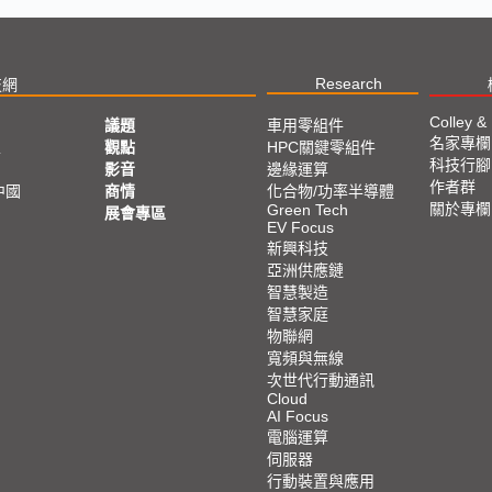
Research
技網
Colley &
議題
車用零組件
名家專欄
亞
觀點
HPC關鍵零組件
科技行腳
影音
邊緣運算
作者群
中國
商情
化合物/功率半導體
關於專欄
Green Tech
展會專區
EV Focus
新興科技
亞洲供應鏈
智慧製造
智慧家庭
物聯網
寬頻與無線
次世代行動通訊
Cloud
AI Focus
電腦運算
伺服器
行動裝置與應用