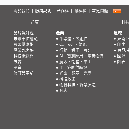
關於我們
服務說明
著作權
隱私權
常見問題
|
|
|
|
|
首頁
科
晶片戰升溫
產業
區域
未來車供應鏈
●
半導體．零組件
●
東南
蘋果供應鏈
●
CarTech．綠能
●
印度
產業九宮格
●
行動．通訊．XR
●
東亞/
科技椽送門
●
AI．智慧應用．電商物流
●
國際
展會
●
航太．衛星．軍工
●
圖表
影音
●
IT．系統供應鏈
修訂與更新
●
光電．顯示．光學
●
科技政策
●
物聯科技．智慧製造
●
圖表