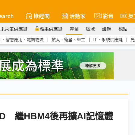
earch
椽經閣
活動家
影音
英
未來車供應鏈
蘋果供應鏈
產業
區域
議題
觀點
AI．智慧應用．電商物流
｜
航太．衛星．軍工
｜
IT．系統供應鏈
｜
光
SSD 繼HBM4後再擴AI記憶體