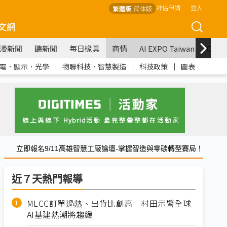
評估申請
登入
繁體版
简体版
文網
漫新聞
聽新聞
每日椽真
商情
AI EXPO Taiwan
COM
電．顯示．光學
｜
物聯科技．智慧製造
｜
科技政策
｜
圖表
立即報名9/11高雄智慧工廠論壇-掌握智造與零碳轉型賽局！
近７天熱門報導
MLCC訂單過熱、出貨比創高 村田示警全球
AI基建熱潮將趨緩