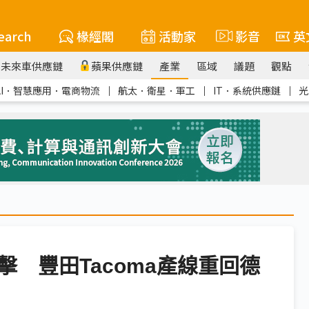
earch
椽經閣
活動家
影音
英
未來車供應鏈
蘋果供應鏈
產業
區域
議題
觀點
AI．智慧應用．電商物流
｜
航太．衛星．軍工
｜
IT．系統供應鏈
｜
光
擊 豐田Tacoma產線重回德