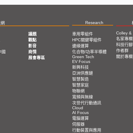
Research
技網
Colley &
議題
車用零組件
名家專欄
亞
觀點
HPC關鍵零組件
科技行腳
影音
邊緣運算
作者群
中國
商情
化合物/功率半導體
關於專欄
Green Tech
展會專區
EV Focus
新興科技
亞洲供應鏈
智慧製造
智慧家庭
物聯網
寬頻與無線
次世代行動通訊
Cloud
AI Focus
電腦運算
伺服器
行動裝置與應用