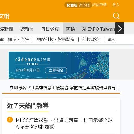
評估申請
登入
繁體版
简体版
文網
漫新聞
聽新聞
每日椽真
商情
AI EXPO Taiwan
COM
電．顯示．光學
｜
物聯科技．智慧製造
｜
科技政策
｜
圖表
立即報名9/11高雄智慧工廠論壇-掌握智造與零碳轉型賽局！
近７天熱門報導
MLCC訂單過熱、出貨比創高 村田示警全球
AI基建熱潮將趨緩