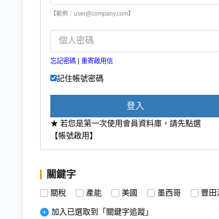
【範例：user@company.com】
忘記密碼
|
重寄啟用信
記住帳號密碼
登入
★ 若您是第一次使用會員資料庫，請先點選
【帳號啟用】
關鍵字
關稅
產能
美國
墨西哥
豐田
加入已選取到「關鍵字追蹤」