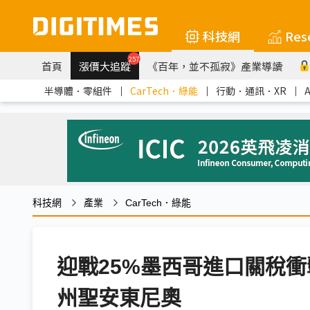
科技網
Res
257
首頁
漲價大追蹤
《百年，並不孤寂》產業導讀
半導體．零組件
｜
CarTech．綠能
｜
行動．通訊．XR
｜
科技網
產業
CarTech．綠能
迎戰25%墨西哥進口關稅衝
州聖安東尼奧