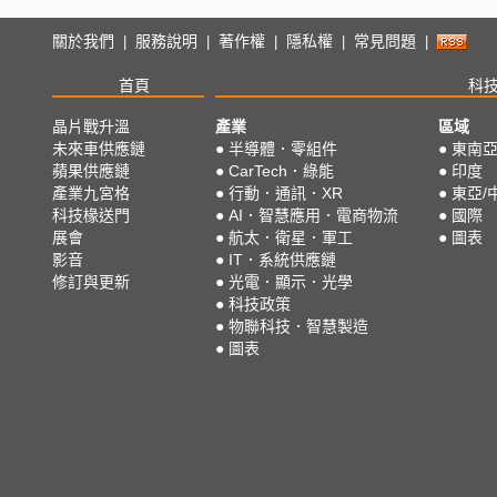
關於我們
服務說明
著作權
隱私權
常見問題
|
|
|
|
|
首頁
科
晶片戰升溫
產業
區域
未來車供應鏈
●
半導體．零組件
●
東南
蘋果供應鏈
●
CarTech．綠能
●
印度
產業九宮格
●
行動．通訊．XR
●
東亞/
科技椽送門
●
AI．智慧應用．電商物流
●
國際
展會
●
航太．衛星．軍工
●
圖表
影音
●
IT．系統供應鏈
修訂與更新
●
光電．顯示．光學
●
科技政策
●
物聯科技．智慧製造
●
圖表