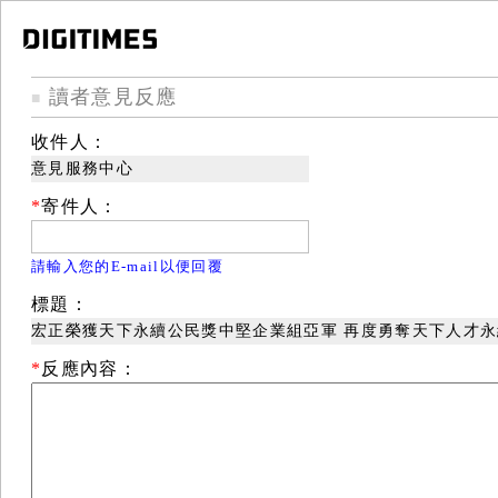
讀者意見反應
■
收件人：
意見服務中心
*
寄件人：
請輸入您的E-mail以便回覆
標題：
宏正榮獲天下永續公民獎中堅企業組亞軍 再度勇奪天下人才永
*
反應內容：