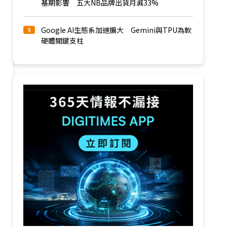
基期影響 五大NB品牌出貨月減33%
Google AI生態系加速擴大 Gemini與TPU為軟
5
硬體關鍵支柱