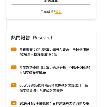
報告樣本
己有帳戶?
登入
熱門報告
Research
-
產銷調查：CPU運算力躍升AI要角 全球伺服器
1
2026年出貨將顯增19.2％
產業趨勢丕變加上算力需求分散 伺服器OEM加
2
入AI基礎設施戰局
CoWoS與SoIC共構台積電先進封裝護城河 藉
3
深度整合強化系統級封裝優勢
2026/4 NB產業觀察：受通路舖貨力道減弱及高
4