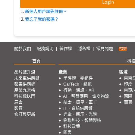
Login
新個人用戶請先註冊。
我忘了我的密碼？
關於我們
服務說明
著作權
隱私權
常見問題
|
|
|
|
|
首頁
科
晶片戰升溫
產業
區域
未來車供應鏈
●
半導體．零組件
●
東南
蘋果供應鏈
●
CarTech．綠能
●
印度
產業九宮格
●
行動．通訊．XR
●
東亞/
科技椽送門
●
AI．智慧應用．電商物流
●
國際
展會
●
航太．衛星．軍工
●
圖表
影音
●
IT．系統供應鏈
修訂與更新
●
光電．顯示．光學
●
物聯科技．智慧製造
●
科技政策
●
圖表