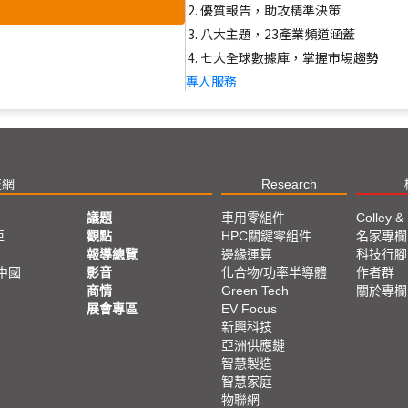
優質報告，助攻精準決策
八大主題，23產業頻道涵蓋
七大全球數據庫，掌握市場趨勢
專人服務
技網
Research
議題
車用零組件
Colley &
亞
觀點
HPC關鍵零組件
名家專欄
報導總覽
邊緣運算
科技行腳
中國
影音
化合物/功率半導體
作者群
商情
Green Tech
關於專欄
展會專區
EV Focus
新興科技
亞洲供應鏈
智慧製造
智慧家庭
物聯網