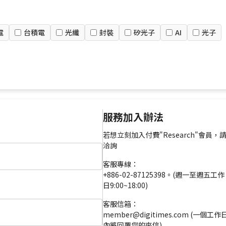
電
台積電
光纖
封裝
矽光子
AI
光子
服務加入辦法
若想立刻加入付費"Research"會員，
洽詢
客服專線：
+886-02-87125398。(週一至週五工作
日9:00~18:00)
客服信箱：
member@digitimes.com (一個工作
內將回覆您的來信)