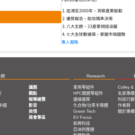
追溯至2000年，洞察產業脈動
優質報告，助攻精準決策
八大主題，23產業頻道涵蓋
七大全球數據庫，掌握市場趨勢
專人服務
技網
Research
議題
車用零組件
Colley &
亞
觀點
HPC關鍵零組件
名家專欄
報導總覽
邊緣運算
科技行腳
中國
影音
化合物/功率半導體
作者群
商情
Green Tech
關於專欄
展會專區
EV Focus
新興科技
亞洲供應鏈