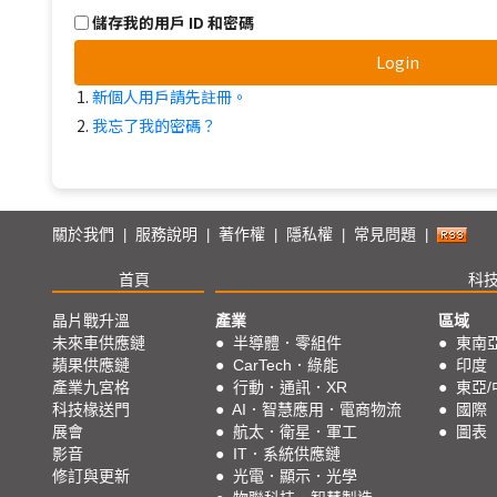
儲存我的用戶 ID 和密碼
Login
新個人用戶請先註冊。
我忘了我的密碼？
關於我們
服務說明
著作權
隱私權
常見問題
|
|
|
|
|
首頁
科
晶片戰升溫
產業
區域
未來車供應鏈
●
半導體．零組件
●
東南
蘋果供應鏈
●
CarTech．綠能
●
印度
產業九宮格
●
行動．通訊．XR
●
東亞/
科技椽送門
●
AI．智慧應用．電商物流
●
國際
展會
●
航太．衛星．軍工
●
圖表
影音
●
IT．系統供應鏈
修訂與更新
●
光電．顯示．光學