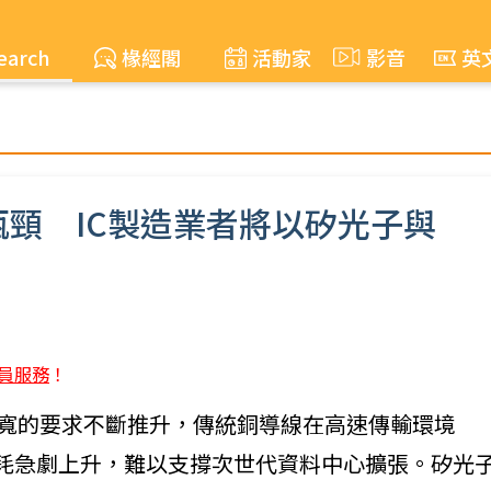
earch
椽經閣
活動家
影音
英
頸 IC製造業者將以矽光子與
員服務
！
傳輸頻寬的要求不斷推升，傳統銅導線在高速傳輸環境
致訊號損耗急劇上升，難以支撐次世代資料中心擴張。矽光