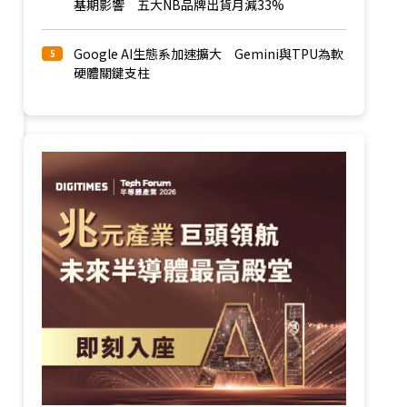
基期影響 五大NB品牌出貨月減33%
Google AI生態系加速擴大 Gemini與TPU為軟
5
硬體關鍵支柱