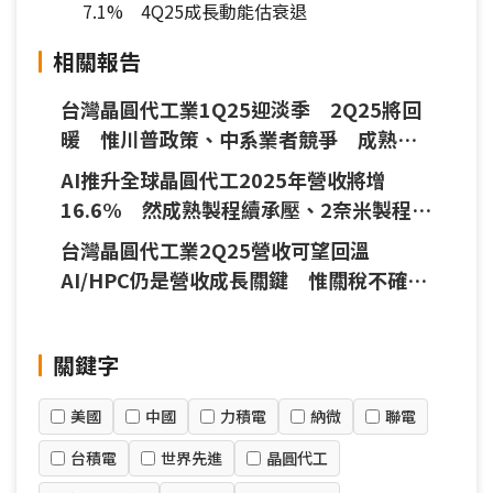
7.1% 4Q25成長動能估衰退
相關報告
台灣晶圓代工業1Q25迎淡季 2Q25將回
暖 惟川普政策、中系業者競爭 成熟製
程續承壓
AI推升全球晶圓代工2025年營收將增
16.6% 然成熟製程續承壓、2奈米製程良
率將成量產關鍵
台灣晶圓代工業2Q25營收可望回溫
AI/HPC仍是營收成長關鍵 惟關稅不確定
性恐影響布局
關鍵字
美國
中國
力積電
納微
聯電
台積電
世界先進
晶圓代工