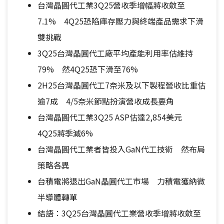
台灣晶圓代工業3Q25營收季增幅將收斂至
7.1% 4Q25恐陷庫存壓力與終端產品需求下滑
雙挑戰
3Q25台灣晶圓代工廠平均產能利用率估維持
79% 然4Q25恐下滑至76%
2H25台灣晶圓代工7奈米及以下製程營收比重估
逾7成 4/5奈米節點扮演營收成長要角
台灣晶圓代工業3Q25 ASP估達2,854美元
4Q25將季減6%
台灣晶圓代工業者皆投入GaN代工技術 然布局
策略各異
台積電將退出GaN晶圓代工市場 力積電獲納微
半導體轉單
結語：3Q25台灣晶圓代工業營收季增將收斂至