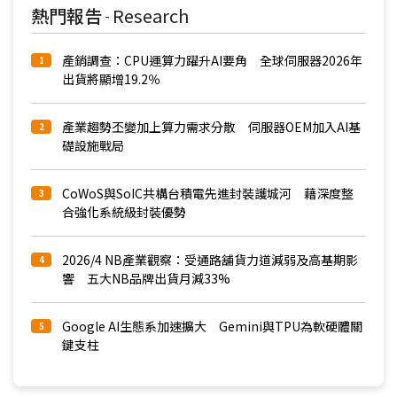
熱門報告
Research
-
產銷調查：CPU運算力躍升AI要角 全球伺服器2026年
1
出貨將顯增19.2％
產業趨勢丕變加上算力需求分散 伺服器OEM加入AI基
2
礎設施戰局
CoWoS與SoIC共構台積電先進封裝護城河 藉深度整
3
合強化系統級封裝優勢
2026/4 NB產業觀察：受通路舖貨力道減弱及高基期影
4
響 五大NB品牌出貨月減33%
Google AI生態系加速擴大 Gemini與TPU為軟硬體關
5
鍵支柱