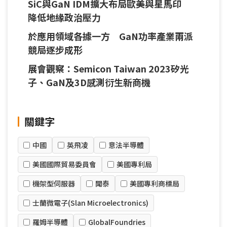
SiC與GaN IDM擴大布局歐美與星馬印
降低地緣政治壓力
於應用領域各據一方 GaN功率產業兩派
競局逐步成形
展會觀察：Semicon Taiwan 2023矽光
子、GaN及3D感測衍生新商機
關鍵字
中國
英飛凌
意法半導體
美國國際貿易委員會
美國專利局
機架型伺服器
聞泰
美國專利商標局
士蘭微電子(Slan Microelectronics)
羅姆半導體
GlobalFoundries