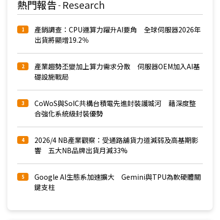
熱門報告
Research
-
產銷調查：CPU運算力躍升AI要角 全球伺服器2026年
1
出貨將顯增19.2％
產業趨勢丕變加上算力需求分散 伺服器OEM加入AI基
2
礎設施戰局
CoWoS與SoIC共構台積電先進封裝護城河 藉深度整
3
合強化系統級封裝優勢
2026/4 NB產業觀察：受通路舖貨力道減弱及高基期影
4
響 五大NB品牌出貨月減33%
Google AI生態系加速擴大 Gemini與TPU為軟硬體關
5
鍵支柱