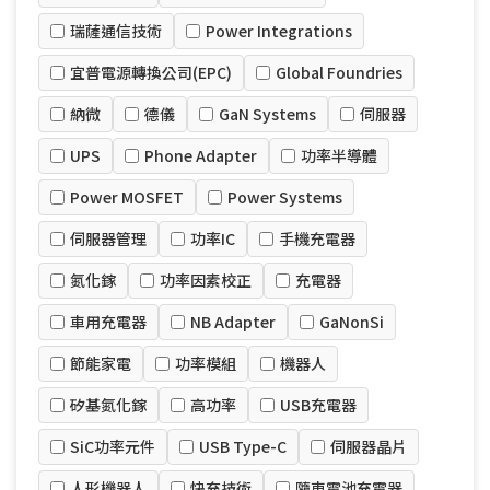
瑞薩通信技術
Power Integrations
宜普電源轉換公司(EPC)
Global Foundries
納微
德儀
GaN Systems
伺服器
UPS
Phone Adapter
功率半導體
Power MOSFET
Power Systems
伺服器管理
功率IC
手機充電器
氮化鎵
功率因素校正
充電器
車用充電器
NB Adapter
GaNonSi
節能家電
功率模組
機器人
矽基氮化鎵
高功率
USB充電器
SiC功率元件
USB Type-C
伺服器晶片
人形機器人
快充技術
隨車電池充電器