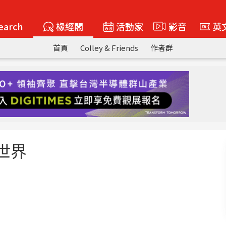
earch
椽經閣
活動家
影音
英
首頁
Colley & Friends
作者群
究世界