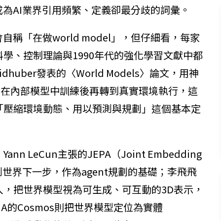
l）成為AI業界引用頻繁、定義卻最分歧的詞彙。
稱「在做world model」，但仔細看，每家
學、控制理論與1990年代的強化學習文獻中都
midhuber發表的〈World Models〉論文，用神
完全在內部模型中訓練後再轉到真實環境執行，這
「壓縮環境動態、用以預測與規劃」這個基本定
LeCun主張的JEPA（Joint Embedding
象表示層預測世界下一步，作為agent規劃的基礎；李飛飛
nce）切入，把世界模型視為可生成、可互動的3D表示，
DIA的Cosmos則把世界模型定位為實體