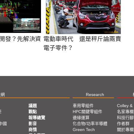
開發？先解決資
電動車時代 還是秤斤論兩賣
電子零件？
技網
Research
議題
車用零組件
Colley &
亞
觀點
HPC關鍵零組件
名家專欄
報導總覽
邊緣運算
科技行腳
中國
影音
化合物/功率半導體
作者群
商情
Green Tech
關於專欄