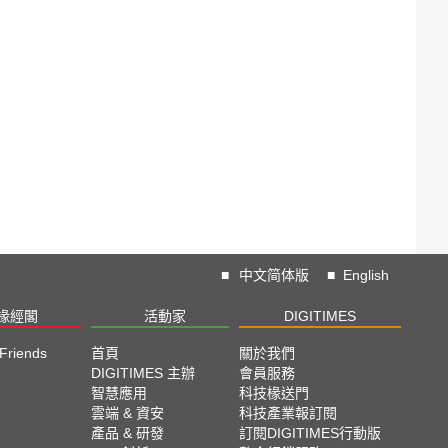
■
中文简体版
■
English
椽經閣
活動家
DIGITIMES
 Friends
首頁
關於我們
DIGITIMES 主辦
會員服務
智慧應用
科技椽送門
雲端 & 資安
科技產業報訂閱
產品 & 研發
訂閱DIGITIMES行動版