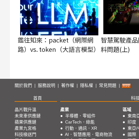
鑑往知來：packet（網際網
智慧駕駛產品
路）vs. token（大語言模型）
料問題(上)
關於我們
服務說明
著作權
隱私權
常見問題
|
|
|
|
|
首頁
科
晶片戰升溫
產業
區域
未來車供應鏈
●
半導體．零組件
●
東南
蘋果供應鏈
●
CarTech．綠能
●
印度
產業九宮格
●
行動．通訊．XR
●
東亞/
科技椽送門
●
AI．智慧應用．電商物流
●
國際